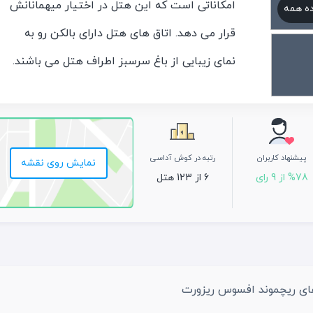
امکاناتی است که این هتل در اختیار میهمانانش
ه همه
قرار می دهد. اتاق های هتل دارای بالکن رو به
نمای زیبایی از باغ سرسبز اطراف هتل می باشند.
علاوه بر این ، هتل دارای باشگاه ورزشی، زمین
تنیس و اتاق بازی برای کودکان است.اینترنت
رایگان Wi-Fi در محوطه هتل قابل استفاده می
پیشنهاد کاربران
رتبه در کوش آداسی
نمایش روی نقشه
باشد. خدمات هتل به صورت 24 ساعته است و
%78 از 9 رای
6 از 123 هتل
امکان ترنسفر به فرودگاه با هزینه جداگانه وجود
دارد
ای ریچموند افسوس ریزورت