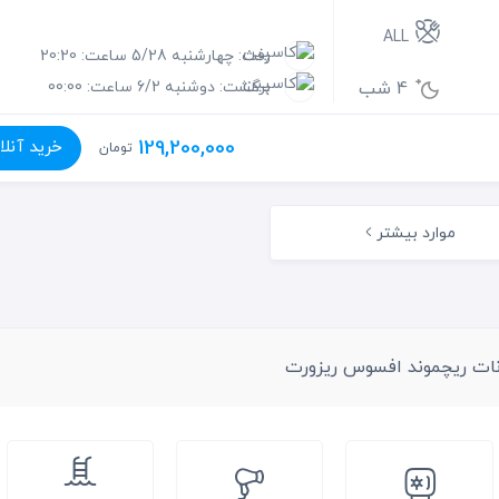
ALL
رفت: چهارشنبه 5/28 ساعت: 20:20
4 شب
برگشت: دوشنبه 6/2 ساعت: 00:00
129,200,000
خرید آنلا
تومان
موارد بیشتر
نات ریچموند افسوس ریزورت