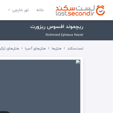
خانه
تور خارجی
ریچموند افسوس ریزورت
Richmond Ephesus Resort
لست‌سکند
هتل‌ها
هتل‌های آسیا
هتل‌های ترکی