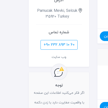
آدرس
Pamucak Mevki, Selcuk
35920 Turkey
شماره تماس
ین
+90 232 893 10 60
وب سایت
توجه
اگر فکر می‌کنید اطلاعات این صفحه
با واقعیت مغایرت دارد با زدن دکمه
ین