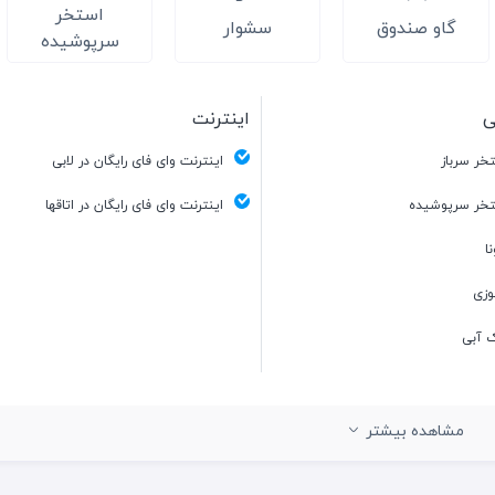
استخر
گاو صندوق
سشوار
سرپوشیده
ی
اینترنت
خر سرباز
اینترنت وای فای رایگان در لابی
خر سرپوشیده
اینترنت وای فای رایگان در اتاقها
ا
زی
ک آبی
اژ
خر ویژه کودکان
مشاهده بیشتر
ن بازی کودکان