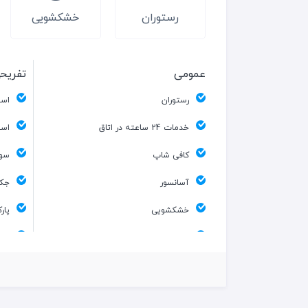
رستوران
خشکشویی
عمومی
تفریح
رستوران
است
خدمات 24 ساعته در اتاق
است
کافی شاپ
سون
آسانسور
جکو
خشکشویی
پار
نگهداری بچه
ماس
گاو صندوق
است
کافی شاپ فضای باز
سال