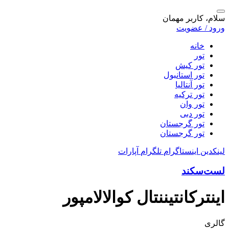
سلام، کاربر مهمان
ورود / عضویت
خانه
تور
تور کیش
تور استانبول
تور آنتالیا
تور ترکیه
تور وان
تور دبی
تور گرجستان
تور گرجستان
لینکدین
اینستاگرام
تلگرام
آپارات
لست‌سکند
اینترکانتیننتال کوالالامپور
گالری