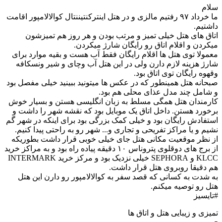
سلام
ما خرداد ۹۷ رفتیم مالزی و در هتل اینترکنتیننتال کوالالامپور اقامت
داشتیم.
اتاق های هتل خیلی تمیز و مرتب بودن و هر روز هم تمیزشون
میکردن و اقلام اتاق رو رایگان شارژ میکردن.
معمولا توی هتل ها اقلام رایگان فقط آب هست و بقیه موارد برای
شارژ هزینه لازم دارن ولی در این هتل آب و‌چای و شیر و‌نسکافه
و‌قهوه رایگان توی اتاق بود.
صبحانه هتل همینطور که در عکس ها میتونید ببینید خیلی مفصل بود
و شامل چند مدل عذای محلی هم بود.
کارمندان هتل همگی مسلط به زبان انگلیسی هستن و بسیار خوش
برخورد هستن. داخل اتاق یک موبایل بود که نقشه شهر را داشت و
استفادش رایگان بود و خیلی کمک بزرگی بود برای اینکه در شهر گم
نشیم و یا مراکز تفریحی و تجاری و... شهر رو به راحتی پیدا کنیم.
از نظر موقعیت مکانی هتل جای خیلی خوبی قرار داشت بطوریکه
از برج های دوقلوی پتروناس ۱۰ دقیقه پیاده راه بود و به مراکز خرید
KLCC و SEPHORA خیلی نزدیک بود و مرکز خرید INTERMARK
هم دقیقا روبروی هتل قرار داشت.
به شدت به کسانی که قصد سفر به کوالالامپور رو دارن این هتل
هتل رو توصیه میکنم.
#تایسیز
تمیزی و زیبایی هتل و اتاق ها