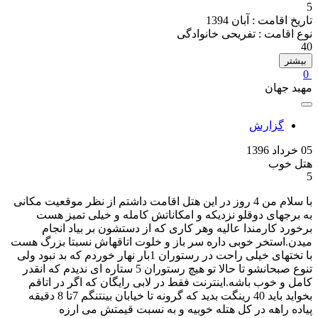
5
تاریخ اقامت :
آبان 1394
نوع اقامت :
تفریحی خانوادگی
40
بیشتر
0
مهبد جهان
گزارش
05 خرداد 1396
هتل خوب
5
با سلام من 4 روز در این هتل اقامت داشتم از نظر موقعیت مکانی
به برجهای دوقلو نزدیکه و امکاناتش کامله و خیلی تمیز هست
برخورد کارمندا عالیه وهر کاری که از دستشون بر بیاد انجام
میدن.استخر خوبی داره سر باز و خلوت اتاقهاش نسبتا بزرگ هست
با تختهای خیلی راحت در رستوران 1بار نهار خوردم که بد نبود ولی
تنوع صبحانشو تا حالا تو هیچ رستوران 5 ستاره ای ندیدم که انقدر
کامل و خوب باشه.اینترنت فقط در لابی رایگان که اگر در اتاقم
بخواید باید 40 رینگت بدید که گرونه تا خیابان بینتنگم 7تا 8 دقیقه
پیاده راهه در کل هتله خوبیه و به نسبت قیمتش می ارزه