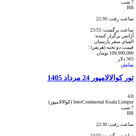
7 شب
BB
ساعت رفت: 22:30
ساعت برگشت: 23:55
آژانس برگزار کننده:
الفبای سفر پارسیان
قیمت دو تخته (هرنفر) :
109,990,000
تومان
565
دلار
نمایش
تور کوالالامپور 24 مرداد 1405
4.8
InterContinental Kuala Lumpur
(کوالالامپور)
7 شب
BB
ساعت رفت: 22:30
ساعت برگشت: 23:55