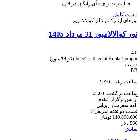
اینترنت وای فای رایگان در لابی
لیست کامل
تورهای اینترکانتیننتال کوالالامپور
تور کوالالامپور 31 مرداد 1405
4.8
InterContinental Kuala Lumpur
(کوالالامپور)
7 شب
BB
ساعت رفت: 22:30
ساعت برگشت: 02:00
آژانس برگزار کننده:
الهه سفرساز رویایی
قیمت دو تخته (هرنفر) :
110,000,000
تومان
560
دلار
نمایش