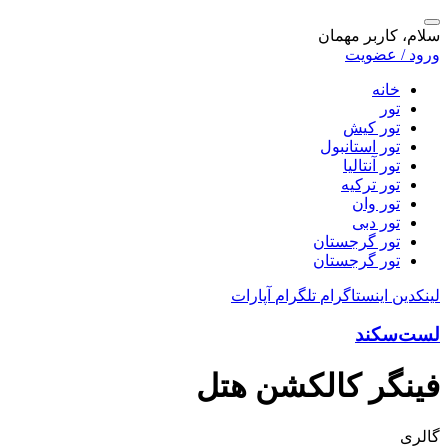
سلام، کاربر مهمان
ورود / عضویت
خانه
تور
تور کیش
تور استانبول
تور آنتالیا
تور ترکیه
تور وان
تور دبی
تور گرجستان
تور گرجستان
لینکدین
اینستاگرام
تلگرام
آپارات
لست‌سکند
فینگر کالکشن هتل
گالری