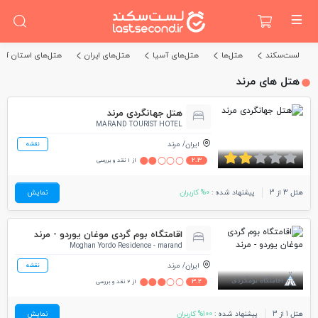
لست‌سکند
هتل‌ها
هتل‌های آسیا
هتل‌های ایران
هتل‌های استان آذر
هتل های مرند
هتل جهانگردی مرند
MARAND TOURIST HOTEL
ایران
مرند
نقشه
2.3
از 1 نقد و بررسی
هتل 3 از 3
پیشنهاد شده :
0% کاربران
نمایش
اقامتگاه بوم گردی موغان یوردو - مرند
Moghan Yordo Residence - marand
ایران
مرند
نقشه
3.2
از 2 نقد و بررسی
هتل 1 از 3
پیشنهاد شده :
100% کاربران
نمایش