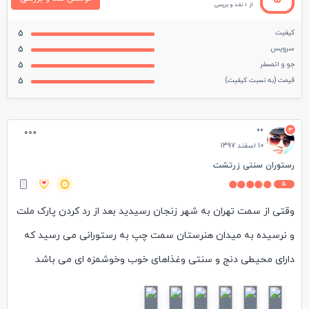
از 1 نقد و بررسی
کیفیت
5
سرویس
5
جو و اتمسفر
5
قیمت (به نسبت کیفیت)
5
3
**
10 اسفند 1397
رستوران سنتی زرتشت
5
وقتی از سمت تهران به شهر زنجان رسیدید بعد از رد کردن پارک ملت
و نرسیده به میدان هنرستان سمت چپ به رستورانی می رسید که
دارای محیطی دنج و سنتی وغذاهای خوب وخوشمزه ای می باشد
حیاط جلویی به عنوان پارکینگ در نظر گرفته شده است سپس با
ورود به قسمت پذیرش رستوران کارکنان شمارا با کمال ادب و احترام