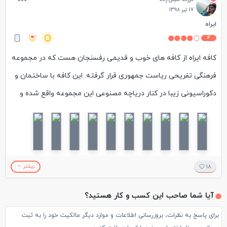
17 تیر 1398
ایراه
4
کافه ایراه از کافه های خوب و قدیمی رفسنجان هست که در مجموعه
فرهنگی تفریحی ریاست جمهوری قرار گرفته. این کافه با ساختمان و
دکوراسیونی زیبا در کنار دریاچه مصنوعی این مجموعه واقع شده و
جای دنج و خنکی رو برای گذراندن عصرهای گرم تابستان محیا کرده.
سفارش ما از این کافه سالاد سزار ، سیب زمینی سرخ کرده و آب
پرتقال بود که محتویات سالاد کاملا متفاوت بود و کدو و لیموترش
داشت، سیب زمینی هم خیلی معمولی بود و کلا بیشتر فضای کافه
18
بیشتر
برای ما دلنشین بود تا سفارشمون.
آیا شما صاحب این کسب و کار هستید؟
برای پاسخ به نظرات، بروزرسانی اطلاعات و موارد دیگر مالکیت خود را به ثبت