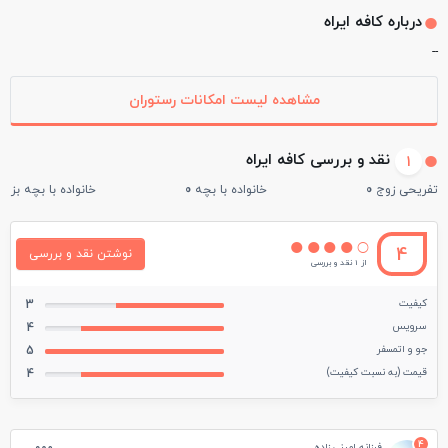
درباره کافه ایراه
--
مشاهده لیست امکانات رستوران
نقد و بررسی کافه ایراه
1
تفریحی زوج
0
خانواده با بچه
0
خانواده با بچه بزرگ
4
نوشتن نقد و بررسی
از 1 نقد و بررسی
کیفیت
3
سرویس
4
جو و اتمسفر
5
قیمت (به نسبت کیفیت)
4
4
فرزانه امینی زاده