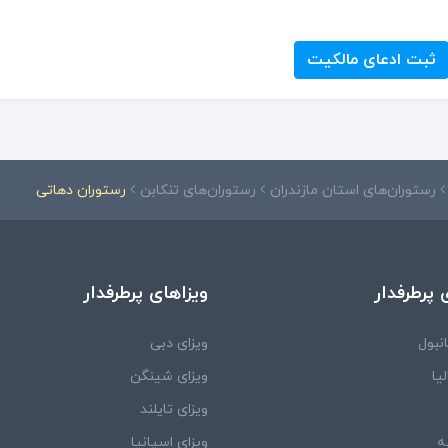
ثبت ادعای مالکیت
رستوران‌های استان مازندران
رستوران‌های تنکابن
رستوران دهاتی
 پرطرفدار
ویزاهای پرطرفدار
نبول
ویزای دبی
یا
ویزای شینگن
ویزای تایلند
ه
ویزای اسپانیا