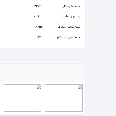
کافه شبستان
695m
رستوران ماسا
729m
کته کبابی شهرک
1.8km
فست فود سیکاس
2.1km