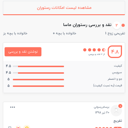
مشاهده لیست امکانات رستوران
نقد و بررسی رستوران ماسا
2
تفریحی زوج
1
خانواده با بچه
0
خانواده با بچه بزرگ
4.8
نوشتن نقد و بررسی
از 2 نقد و بررسی
کیفیت
4.5
سرویس
4.5
جو و اتمسفر
5
قیمت (به نسبت کیفیت)
5
0
برسام رسولی
20 تیر 1398
تفریح