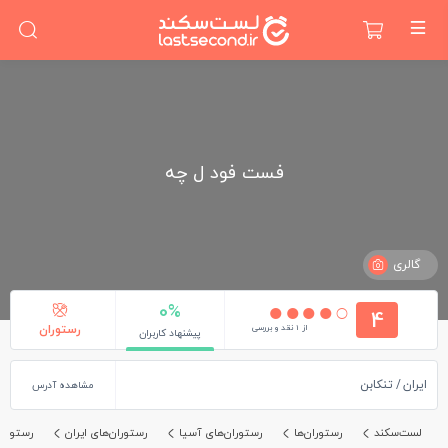
فست فود ل چه
گالری
0%
4
از 1 نقد و بررسی
رستوران
پیشنهاد کاربران
ایران
تنکابن
مشاهده آدرس
لست‌سکند
رستوران‌ها
رستوران‌های آسیا
رستوران‌های ایران
رستوران