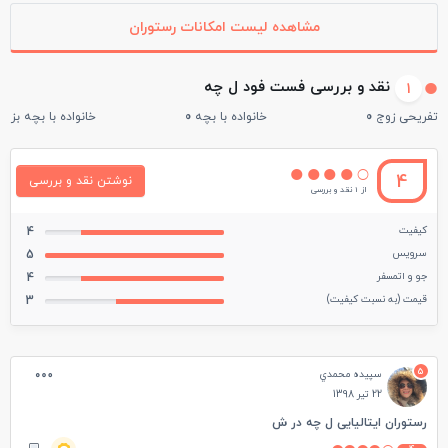
مشاهده لیست امکانات رستوران
نقد و بررسی فست فود ل چه
1
تفریحی زوج
0
خانواده با بچه
0
خانواده با بچه بزرگ
4
نوشتن نقد و بررسی
از 1 نقد و بررسی
کیفیت
4
سرویس
5
جو و اتمسفر
4
قیمت (به نسبت کیفیت)
3
5
سپيده محمدي
22 تیر 1398
رستوران ایتالیایی ل چه در ش