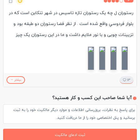
4
رستوران ل چه یک رستوران تازه تاسیس در شهر تنکابن است كه در
بلوار فردوسي واقع شده است . از نظر فضا رستوران دو طبقه بود و
تزیینات چوبی و با نور ملایم داشت و ما در این رستوران یک چیز
برگر، ساندویچ زبان و یک موهیتو سفارش دادیم. چیز برگر به صورت
دو ساندویچ کوچک در یک ظرف همراه با پوره سیب زمینی و سس
مخصوص سرو شد که خوش طعم بود. ساندویچ زبان طعم خوبی
داشت اما بیش از حد گریل شده بود و حالت نرمی زبان را نداشت.
13
بیشتر
هزینه این سه مورد با هم حدود 90 هزار تومان شد. رفتار کارکنان
آیا شما صاحب این کسب و کار هستید؟
بسیار خوب و با احترام بود.
برای پاسخ به نظرات، بروزرسانی اطلاعات و موارد دیگر مالکیت خود را به ثبت
برسانید و پنل اختصاصی خود را از ما دریافت کنید.
ثبت ادعای مالکیت