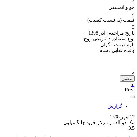
4
جو و اتمسفر
4
قیمت (به نسبت کیفیت)
3
تاریخ مراجعه :
آذر 1398
نوع استفاده :
تفریحی زوج
بازه قیمت :
گران
وعده غذایی :
شام
2
بیشتر
6
Reza
گزارش
17 مهر 1398
مک دونالد در مرکز خرید جانگسیلون
3.5