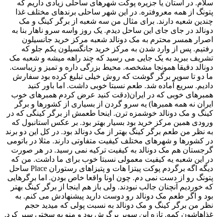
سلام. در استان یا جزیره پوکت شهرهای ساحلی زیادی داریم که
پتونگ از همه معروفتره. در این شهر ساحلی برندهای مختلف غذا
چندین شعیه دارند. برای مثال من سه شعبه از برگر کینگ و مک
دونالد در جای جای این ساحل دیدم. یک روز واسه سرو ناهار بنا به
اصرار همسر محترم به مک دونالد شعبه مرکز خرید جانسیلون
رفتیم. پس از وارد شدن به مرکز خرید جانگسیلون یکم جلو که
تشریف ببرید به یک جایی می رسید که چند راهه میشه و شعبه مک
دونالد دقیقا همونجا مشخصه. محیط بزرگی داره و تمیز و زیباست.
ما دو تا سوپر برگر گوشت که روش خیلی تبلیغ کرده بود سفارش
دادیم. سریع آماده شد. طعم نسبتا خوبی داشت. اما باور کنید
همبرهای خوبی که در ایران(دقت کنید عرض کردم همبرهای خوب
ایران نه همه همبرها) یه سرو گردن از بسیاری از کشورها و برگر
کینگ و مک دونالد خوشمزه ترن. اینحا طعمش از برگر کینگی که در
ورودی همین مرکز خرید بود بسیار بهتر بود. بر عکس استانبول که
به نظر من طعم برگر کینگ بهتر از مک دونالد بود. در کل این دو برند
در کشورها و شهرهای مختلف کیفیت متفاوتی دارند. مثلا در باتومی
گرجستان هم مک دونالد به کیفیت ترکیه نمی رسید. در هر صورت
در این شعبه یه کیفیت معمولی نسبتا خوب برای ما داشت. من که
دیگه اگه برگردم پوکت پیتزا هات و پتیزاهای رستوران Place ساحل
پتونگ رو از دست نمی دم. چون اونا واقعا خاص بودن. اما برگرهایی
که خوردیم آنچنان جالب نبودند. ولی باز هم اینجا از برگر کینگ بهتر
بود و اگر طعم مک دونالد رو دوست دارید پیشنهادش می کنم. به
نظر من برگر کینگ و مک دونالد به نسبت پولی که میدید حجم
غذاهاشون کمه. تازه این سوپر برگرش بود و منو به سختی سیر کرد.