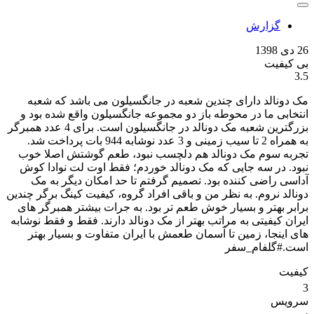
گزارش
26 دی 1398
بی کیفیت
3.5
مک دونالد دارای چندین شعبه در جانگسیلون می باشد که شعبه
انتخابی ما در محوطه باز دو مجموعه جانگسیلون واقع شده بود و
بزرگترین شعبه مک دونالد در جانگسیلون است. برای 4 عدد همبرگر
به همراه 2 تا سیب زمینی و 3 عدد نوشابه 944 بات پرداخت شد.
تجربه سوم مک دونالد هم دلچسب نبود، طعم گوشتش اصلا خوب
نبود. در سه جایی که مک دونالد خوردم؛ فقط اوت لت نوادا کوش
آداسی راضی کننده بود. تصمیم گرفتم تا حد امکان دیگر به مک
دونالد نروم. به نظر من و باقی افراد گروه، کیفیت کینگ برگر چندین
برابر بهتر و بسیار خوش طعم تر بود. به جرات بیشتر همبرگر های
ایران کیفیتی به مراتب بهتر از مک دونالد دارند. فقط و فقط نوشابه
های اینجا، زمین تا آسمان طعمش با ایران متفاوت و بسیار بهتر
است.#گلفام_سفر
کیفیت
3
سرویس