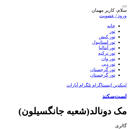
سلام، کاربر مهمان
ورود / عضویت
خانه
تور
تور کیش
تور استانبول
تور آنتالیا
تور ترکیه
تور وان
تور دبی
تور گرجستان
تور گرجستان
لینکدین
اینستاگرام
تلگرام
آپارات
لست‌سکند
مک دونالد(شعبه جانگسیلون)
گالری