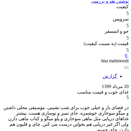
نوشتن نقد و بررسی
کیفیت
5
سرویس
5
جو و اتمسفر
5
قیمت (به نسبت کیفیت)
5
0
tina mahmoodi
گزارش
20 مرداد 1399
غذای خوب و قیمت مناسب
5
در فضای باز و خیلی خوب برای شب نشینی. موسیقی محلی داشتن
و میگو سوخاری خوشمزه. جای تمیز و نوسازی هست. بیشتر
غذاهای دریایی مثل ماهی سوخاری و پلو میگو و کباب ماهی دارن
ولی اگر غیر دریایی هم بخواین درست می کنن. چای و قلیون هم
دارن. جای خوبیه