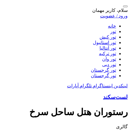
سلام، کاربر مهمان
ورود / عضویت
خانه
تور
تور کیش
تور استانبول
تور آنتالیا
تور ترکیه
تور وان
تور دبی
تور گرجستان
تور گرجستان
لینکدین
اینستاگرام
تلگرام
آپارات
لست‌سکند
رستوران هتل ساحل سرخ
گالری