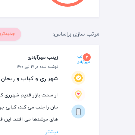
مرتب سازی براساس:
جدیدتری
زینب مهرآبادی
2
نوشته شده در 17 تیر 1400
شهر ری و کباب و ریحان
از سمت بازار قدیم شهرری که
مان را جلب می کند، کبابی جو
های مرشدها می افتد. این فضا
گرمای تیر ماه باد پنکه ها به
بیشتر