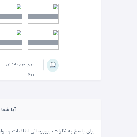
شده بودم و با تکیه بر پشتی 
ریحان آماده شد. طعم کباب ل
و لهیده ست. تازه و خوشمزه ب
آنجا برای مشتریان ریخته می
زمین آن قرار دارد و بوی پخت
تاریخ مراجعه : تیر
طعم کباب و فضای چلوکبابی 
1400
بیافتد حتما به اینجا سری خو
آیا شما
برای پاسخ به نظرات، بروزرسانی اطلاعات و موار