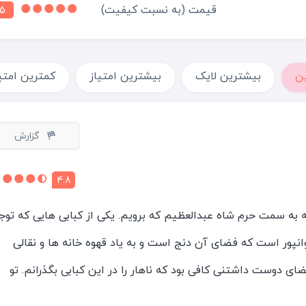
قیمت (به نسبت کیفیت)
5
ن
بیشترین لایک
بیشترین امتیاز
کمترین امتی
گزارش
4.8
 به سمت حرم شاه عبدالعظیم که برویم. یکی از کبابی هایی که توج
انپور است که فضای آن دنج است و به یاد قهوه خانه ها و نقالی
ی دوست داشتنی کافی بود که ناهار را در این کبابی بگذرانم. تو
 کمک کولرها هم آماده بود و من مشغول تماشای در و دیوار و تابلوها