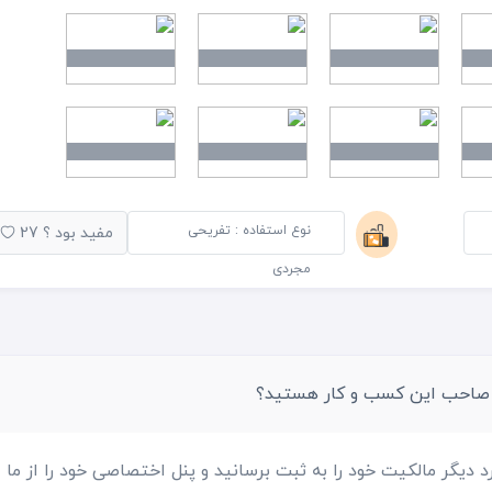
ها دقایقی را استراحت کردم تا خوراک کباب لقمه و نان سنگک و
قمه را دوست داشتم و گوجه ها هم بر خلاف اغلب کبابی ها که کال
ود. ریحان ها در فضای پیشخوان کبابی در سبدی قرار داشتند و از
 شد. این کبابی سرویس بهداشتی دارد و فضای آشپزخانه آن در زیر
 غذا به فضای سالن نمی آید.
نوع استفاده : تفریحی
مفید بود ؟
27
را دوست داشتم و هر زمان که گذرم به حرم شاه عبدالعظیم حسنی
مجردی
اهم زد
 صاحب این کسب و کار هستید؟
د دیگر مالکیت خود را به ثبت برسانید و پنل اختصاصی خود را از ما