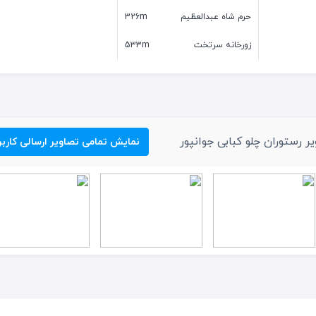
حرم شاه عبدالعظیم
326m
زورخانه سرتخت
533m
ر رستوران چلو کبابی جوانپور
نمایش تمامی تصاویر ارسالی کاربر