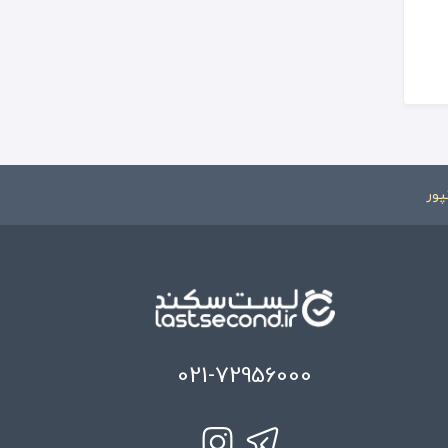
پور
021-72956000