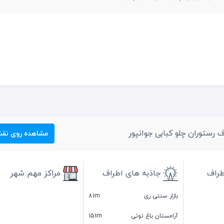
ف رستوران چلو کبابی جوانپور
مشاهده روی نق
طراف
جاذبه های اطراف
مراکز مهم شهر
بازار سنتی ری
81m
آرامستان باغ توتی
151m