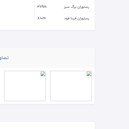
رستوران برگ سبز
379m
رستوران فینا فود
810m
تصاوی