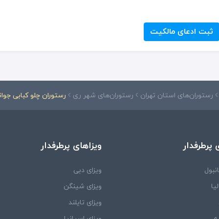
ثبت ادعای مالکیت
رستوران‌های استان تهران
رستوران‌های شهر ری
رستوران چلو کبابی جوان
 پرطرفدار
ویزاهای پرطرفدار
نبول
ویزای دبی
یا
ویزای شینگن
ویزای تایلند
ه
ویزای اسپانیا