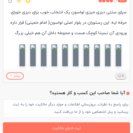
4.3
سرای سنتی دیزی میزی لواسون یک انتخاب خوب برای دیزی خورای
حرفه ایه. این رستوران در بلوار اصلی لواسون( امام خمینی) قرار داره.
ورودی آن نسبتا کوچک هست و محوطه داخل آن هم خیلی بزرگ
نیست اما هم میز و صندلی و هم تخت داره و به نظرم دیزاین سنتی و
جذابش برای مشتری میتونه جالب باشه. سفارش ما که برای تست
دیزی هاش رفتیم طبیعتا دوتا دیزی بود، سبزی هم خواستیم که
گفتن نداریم و در کنارش دوغ محلی و ترشی سفارش دادیم. تقریبا
11
بیشتر
بعد از ۱۵ دقیقه سفارش آماده شد و آوردن برامون. همه چیش خوب
آیا شما صاحب این کسب و کار هستید؟
بود، طعم گوشتشم خوب بود و حبوباتشم کامل پخته بود. بعد از غذا
برای پاسخ به نظرات، بروزرسانی اطلاعات و موارد دیگر مالکیت خود را به ثبت
چای سفارش دادیم که بلافاصله بعد از جمع کردن سفره میخواستن
برسانید و پنل اختصاصی خود را از ما دریافت کنید.
بیارن که ازشون خواستم یکم فاصله بدن ولی چون هر چند دقیقه یه
بار میومدن میپرسیدن چای رو بیاریم، دیگه مقاومت نکردم و گفتم
ثبت ادعای مالکیت