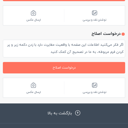
بیارن ولی واقعا هنوز غذامون کامل پایین نرفته بود. رستوران تقریبا
خلوت و خالی بود ولی واقعا نمیدونم چرا هر ۲ دقیقه یک بار میومدن
نوشتن نقد و بررسی
ارسال عکس
میپرسیدن چا رو بیاریم. در کل فضا، لوکیشن، کیفیت غذا رو دوست
درخواست اصلاح
داشتم و البته قیمتشم خوب بود.
اگر فکر می‌کنید اطلاعات این صفحه با واقعیت مغایرت دارد با زدن دکمه زیر و پر
کردن فرم مربوطه، به ما در تصحیح آن کمک کنید
درخواست اصلاح
نوشتن نقد و بررسی
ارسال عکس
بازگشت به بالا