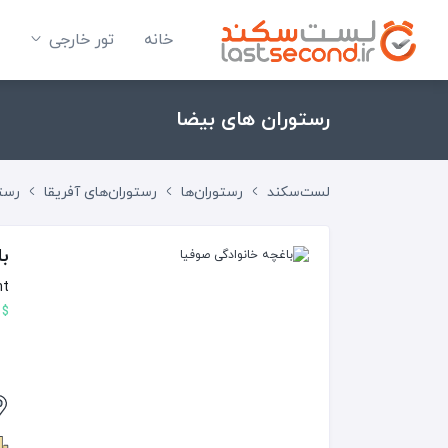
خانه
تور خارجی
رستوران های بیضا
لست‌سکند
رستوران‌ها
رستوران‌های آفریقا
رستو
با
nt
$ 