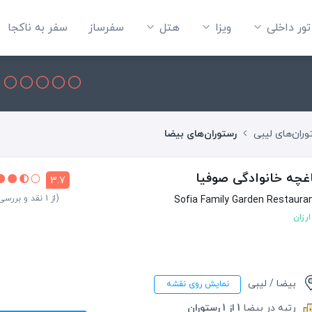
تور داخلی
ویزا
هتل‌
سفرساز
سفر به ناکجا
ران‌های لیبی
رستوران‌های بیضا
غچه خانوادگی صوفیا
3.7
(از 1 نقد و بررسی)
Sofia Family Garden Restaura
ارزان
بیضا / لیبی
نمایش روی نقشه
رتبه در بیضا
1 از 1 رستوران