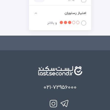
امتیاز رستوران
و بالاتر
021-72956000