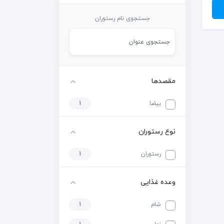
جستجوی نام رستوران
مقصد‌ها
بیضا
1
نوع رستوران
رستوران
1
وعده غذایی
شام
1