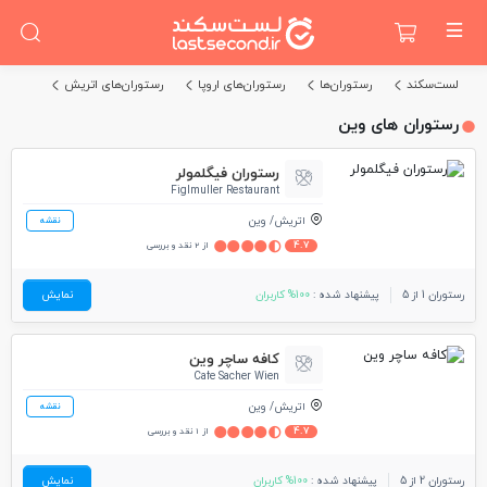
لست‌سکند
رستوران‌ها
رستوران‌های اروپا
رستوران‌های اتریش
رستوران های وین
رستوران فیگلمولر
Figlmuller Restaurant
اتریش
وین
نقشه
4.7
از 2 نقد و بررسی
رستوران 1 از 5
پیشنهاد شده :
100% کاربران
نمایش
کافه ساچر وین
Cafe Sacher Wien
اتریش
وین
نقشه
4.7
از 1 نقد و بررسی
رستوران 2 از 5
پیشنهاد شده :
100% کاربران
نمایش