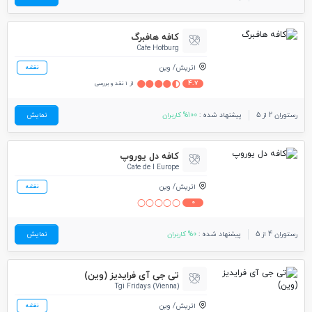
کافه هافبرگ
Cafe Hofburg
اتریش
وین
نقشه
4.7
از 1 نقد و بررسی
رستوران 2 از 5
پیشنهاد شده :
100% کاربران
نمایش
کافه دل یوروپ
Cafe de l Europe
اتریش
وین
نقشه
0
رستوران 4 از 5
پیشنهاد شده :
0% کاربران
نمایش
تی جی آی فرایدیز (وین)
Tgi Fridays (Vienna)
اتریش
وین
نقشه