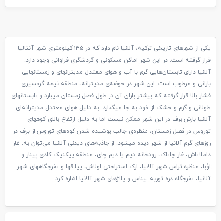
یکی از شهرهای تاریخی ترکیه، آلانیا نام دارد که در ۱۳۵ کیلومتری شهر آنتالیا
قرار گرفته است. در این شهر اماکن مسکونی و گردشگری فراوانی وجود دارد.
آلانیا دارای تابستان‌هایی گرم با آب و هوای معتدل مدیترانهای و زمستانهایی
بارانی و مرطوب است. این شهر در حوضه‌ی مدیترانه، منطقه نیمه گرمسیری
فشار بالا قرار گرفته که بیشتر باران آن در طول فصل زمستان میبارد و تابستانهای
طولانی و گرم و خشک از خود به جا میگذارد. به دلیل هوای معتدل مدیترانه‌ای
آلانیا بارش برف در این شهر ممکن نیست اما به دلیل ارتفاع بالای کوههای
توروس در فصل زمستان، منظره‌ی جالب پوشیده شدن کوه‌های توروس از برف در
روزهای گرم آلانیا از شهر دیده میشود. از جاذبه‌های دیدنی آلانیا می‌توان به: غار
داملاتاش، غار چاتاک، رودخانه دیم یا دیم چای، منطقه پیکنیک کادی پینار و
اوُبا، منظره تراس شهر آلانیا، ارک استراحتی اولاش، ییلاقها و تفرجگاههای شهر
آلانیا، تفرجگاه دره توربه لیناس و پلاژهای شهر آلانیا اشاره کرد.