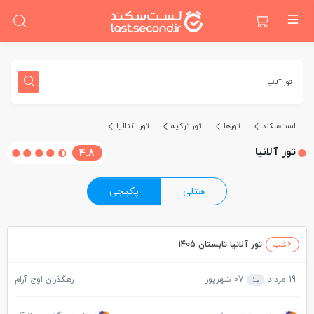
تور آلانیا
لست‌سکند
تورها
تور ترکیه
تور آنتالیا
تور آلانیا
4.8
هتلی
پکیجی
تور آلانیا تابستان 1405
6 شب
19 مرداد
07 شهریور
رهگذران اوج آرام