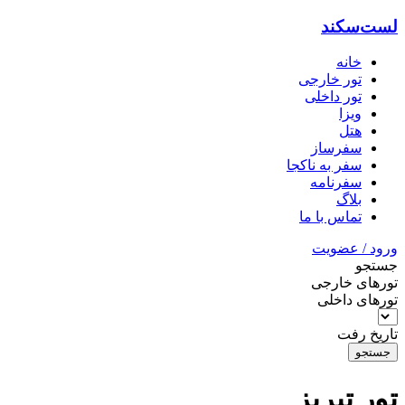
لست‌سکند
خانه
تور خارجی
تور داخلی
ویزا
هتل‌
سفرساز
سفر به ناکجا
سفرنامه
بلاگ
تماس با ما
ورود / عضویت
جستجو
تورهای خارجی
تورهای داخلی
تاریخ رفت
جستجو
تور تبریز