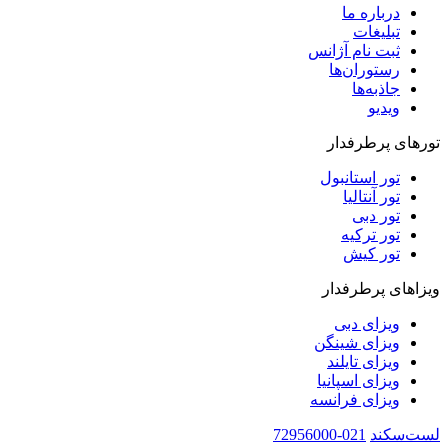
درباره ما
تبلیغات
ثبت نام آژانس
رستوران‌ها
جاذبه‌ها
ویدیو‌
تورهای پرطرفدار
تور استانبول
تور آنتالیا
تور دبی
تور ترکیه
تور کیش
ویزاهای پرطرفدار
ویزای دبی
ویزای شینگن
ویزای تایلند
ویزای اسپانیا
ویزای فرانسه
لست‌سکند
021-72956000