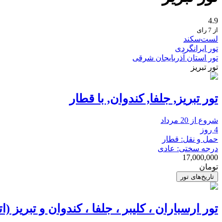
4.9
از 7 رای
لست‌سکند
تور ایرانگردی
تور استان آذربایجان شرقی
تور تبریز
تور تبریز, جلفا, کندوان, با قطار
شروع از 20 مرداد
4 روز
حمل و نقل: قطار
درجه سختی: عادی
17,000,000
تومان
تاریخ‌های تور
تور ارسباران ، کلیبر ، جلفا ، کندوان و تبریز (