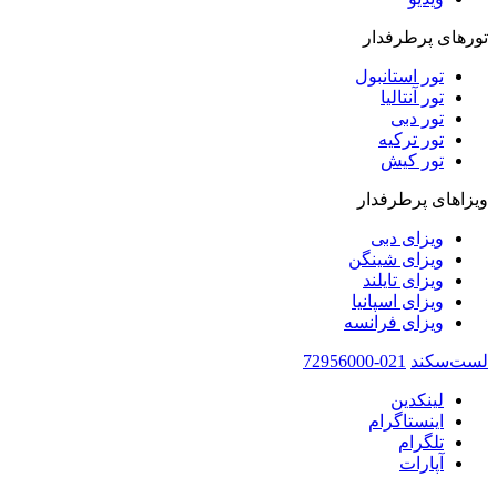
تورهای پرطرفدار
تور استانبول
تور آنتالیا
تور دبی
تور ترکیه
تور کیش
ویزاهای پرطرفدار
ویزای دبی
ویزای شینگن
ویزای تایلند
ویزای اسپانیا
ویزای فرانسه
لست‌سکند
021-72956000
لینکدین
اینستاگرام
تلگرام
آپارات