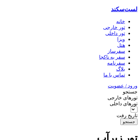
لست‌سکند
خانه
تور خارجی
تور داخلی
ویزا
هتل‌
سفرساز
سفر به ناکجا
سفرنامه
بلاگ
تماس با ما
ورود / عضویت
جستجو
تورهای خارجی
تورهای داخلی
تاریخ رفت
جستجو
تور زیرآب