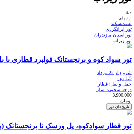
4.7
از 3 رای
لست‌سکند
تور ایرانگردی
تور استان مازندران
تور زیرآب
تور سواد کوه و برنجستانک فولبرد قطاری با ب
شروع از 22 مرداد
1.5 روز
حمل و نقل: قطار
درجه سختی: آسان
3,900,000
تومان
تاریخ‌های تور
تور قطار سوادکوه، پل ورسک تا برنجستانک (ه