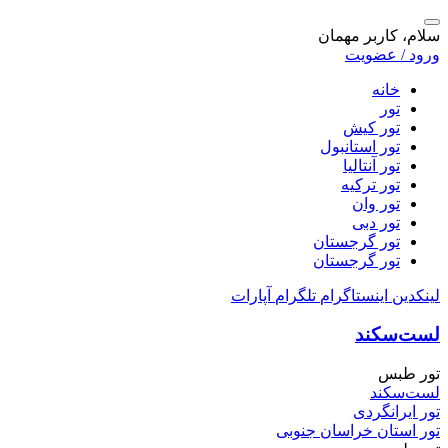
سلام، کاربر مهمان
ورود / عضویت
خانه
تور
تور کیش
تور استانبول
تور آنتالیا
تور ترکیه
تور وان
تور دبی
تور گرجستان
تور گرجستان
لینکدین
اینستاگرام
تلگرام
آپارات
لست‌سکند
تور طبس
لست‌سکند
تور ایرانگردی
تور استان خراسان جنوبی