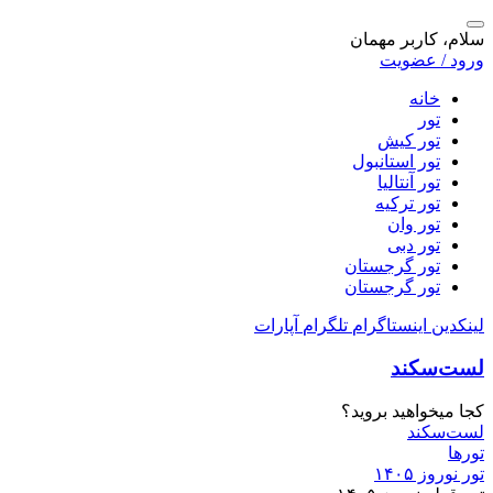
سلام، کاربر مهمان
ورود / عضویت
خانه
تور
تور کیش
تور استانبول
تور آنتالیا
تور ترکیه
تور وان
تور دبی
تور گرجستان
تور گرجستان
لینکدین
اینستاگرام
تلگرام
آپارات
لست‌سکند
کجا میخواهید بروید؟
لست‌سکند
تورها
تور نوروز ۱۴۰۵