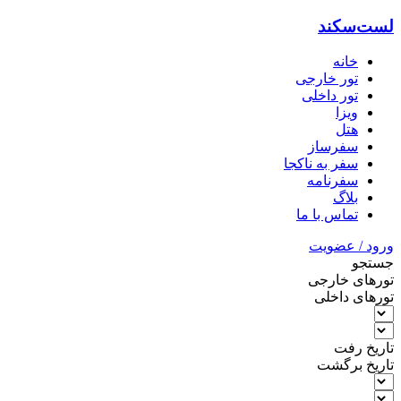
لست‌سکند
خانه
تور خارجی
تور داخلی
ویزا
هتل‌
سفرساز
سفر به ناکجا
سفرنامه
بلاگ
تماس با ما
ورود / عضویت
جستجو
تورهای خارجی
تورهای داخلی
تاریخ رفت
تاریخ برگشت