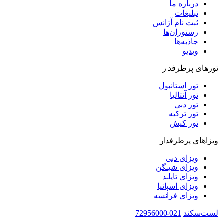
درباره ما
تبلیغات
ثبت نام آژانس
رستوران‌ها
جاذبه‌ها
ویدیو‌
تورهای پرطرفدار
تور استانبول
تور آنتالیا
تور دبی
تور ترکیه
تور کیش
ویزاهای پرطرفدار
ویزای دبی
ویزای شینگن
ویزای تایلند
ویزای اسپانیا
ویزای فرانسه
لست‌سکند
021-72956000