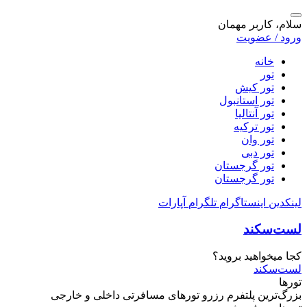
سلام، کاربر مهمان
ورود / عضویت
خانه
تور
تور کیش
تور استانبول
تور آنتالیا
تور ترکیه
تور وان
تور دبی
تور گرجستان
تور گرجستان
لینکدین
اینستاگرام
تلگرام
آپارات
لست‌سکند
کجا میخواهید بروید؟
لست‌سکند
تورها
بزرگ‌ترین پلتفرم
رزرو تورهای مسافرتی
داخلی و خارجی