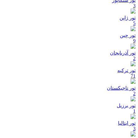
تور سنگاپور
3
تور ژاپن
5
تور چین
9
تور آذربایجان
2
تور ترکیه
71
تور تاجیکستان
2
تور برزیل
1
تور ایتالیا
3