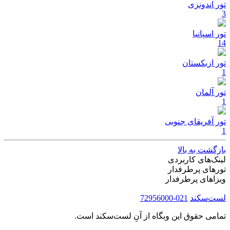
تور اندونزی
3
تور اسپانیا
14
تور ازبکستان
1
تور آلمان
1
تور آفریقای جنوبی
1
بازگشت به بالا
لینک‌های کاربردی
تورهای پرطرفدار
ویزاهای پرطرفدار
لست‌سکند
021-72956000
تمامی حقوق این وبگاه از آنِ لست‌سکند است.