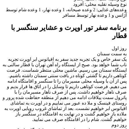
نوع وسیله نقلیه محلی:
آفرود
وعده‌های غذایی:
2 وعده صبحانه، 1 وعده نهار، 1 وعده شام توسط
آژانس و 1 وعده نهار توسط مسافر
برنامه سفر تور اوپرت و عشایر سنگسر با
قطار
روز اول
به سمت سمنان
یک سفر خاص و یک تجربه جدید سفر به اقیانوس ابر اوپرت تجربه
ناب شما خواهد بود. صبح از ایستگاه راه آهن تهران با قطار سالنی به
ایستگاه سمنان می رسیم. ماشین محلی منتظر شماست. فرصت
کوتاهی داریم تا گشتی کوتاه در بافت سنتی سمنان داشته باشیم.
پس از آن با وسیله محلی مسیرمان را تا سنگسر و اقامتگاه ادامه
می دهیم. فرصت کوتاهی داریم تا وسایل را در اتاق ها قرار بدیم و
صرف ناهار خواهیم داشت. پس از صرف ناهار مسیرمان را با
پاترول سمت ییلاقات ادامه می دهیم از منطقه حفاظت شده پرور و
روستای فینسک و ملا ده عبور می نماییم و در اوپرت به تماشای
اقیانوس ابر خواهیم نشست. بعد از تماشای غروب رویایی اوپرت به
ملاده باز خواهیم گشت و در نهایت به اقامتگاه در سنگسر باز
خواهیم گشت. شام را در اقامتگاه صرف می نمایید.
روز دوم