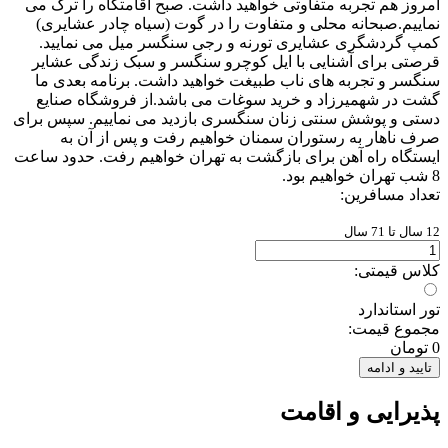
امروز هم تجربه متفاوتی خواهید داشت. صبح اقامتگاه را ترک می
نماییم.صبحانه محلی و متفاوت را در گوت (سیاه چادر عشایری)
کمپ گردشگری عشایری تورنه و رجی سنگسر میل می نمایید.
قرصتی برای آشنایی با ایل کوچرو سنگسر و سبک زندگی عشایر
سنگسر و تجربه های ناب طبیغت خواهید داشت. برنامه بعدی ما
گشت در شهمیرزاد و خرید سوغات می باشد.از فروشگاه صنایع
دستی و پوشش سنتی زنان سنگسری بازدید می نماییم. سپس برای
صرف ناهار به رستوران سمنان خواهیم رفت و پس از آن به
ایستگاه راه آهن برای بازگشت به تهران خواهیم رفت. حدود ساعت
8 شب تهران خواهیم بود.
تعداد مسافرین:
12 سال تا 71 سال
کلاس قیمتی:
تور استاندارد
مجموع قیمت:
0
تومان
تایید و ادامه
پذیرایی و اقامت