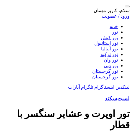
سلام، کاربر مهمان
ورود / عضویت
خانه
تور
تور کیش
تور استانبول
تور آنتالیا
تور ترکیه
تور وان
تور دبی
تور گرجستان
تور گرجستان
لینکدین
اینستاگرام
تلگرام
آپارات
لست‌سکند
تور اوپرت و عشایر سنگسر با
قطار