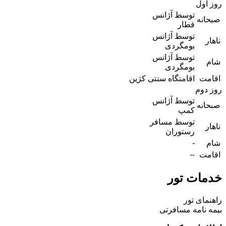
روز اول
توسط آژانس
صبحانه
قطار
توسط آژانس
ناهار
بومگردی
توسط آژانس
شام
بومگردی
اقامت
اقامتگاه سنتی کژین
روز دوم
توسط آژانس
صبحانه
کمپ
توسط مسافر
ناهار
رستوران
-
شام
--
اقامت
خدمات تور
راهنمای تور
بیمه نامه مسافرتی