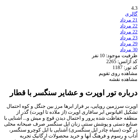
4.3
گالری
21
مرداد
22
مرداد
22
مرداد
23
مرداد
29
مرداد
30
مرداد
ظرفیت موجود: 10 نفر
کد آژانس: 2265
کد تور: 1187
مشاهده روی تقویم
مشاهده نقشه
درباره تور اوپرت و عشایر سنگسر با قطار
اوپرت سرزمین رویایی، بر فراز ابرها مرز بین جنگل و کوه احتمال
تشکیل اقیانوس ابر سافاری اوپرت (از ملاده تا اوپرت) گذر از
منطقه حفاظت شده پرور و احتمال دیدن قوچ و میش و... آشنایی با
صنایع دستی و پوشش سنتی زنان ایل سنگسر صرف صبحانه محلی
در گوت (سیاه چادر ایل سنگسری) آشنایی با ایل کوچرو سنگسر،
آداب و رسوم و فرهنگ آنها و خرید محصولات ارگانیک تجربه