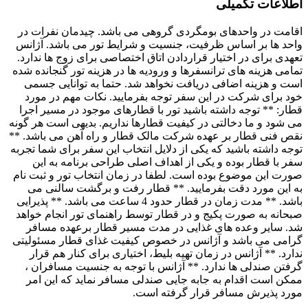
اطلاعات تکمیلی
اقامت در واحدهای بومگردی گروهی می باشد. چیدمان نفرات در
واحد ها بر اساس ظرفیت، جنسیت و شرایط تور می باشد. آژانس
تعهدی برای در اختیار قراردادن اتاق اختصاصی برای زوج ها ندارد.
تمامی هزینه های ترانسفرها و ورودیه ها در هزینه تور گنجانده شده
است و هزینه اضافی دریافت نخواهد شد. حتما به توانایی جسمی
خود برای شرکت در این سفر توجه بفرمایید. نکات مهم در مورد
قطار: ** توجه داشته باشید تور با قطارهای موجود در مسیر اجرا
می شود و ما دخالتی در کیفیت قطارها نداریم. بدیهی است هر گونه
نقص فنی قطار بر عهده شرکت مالک قطار و راه آهن می باشد. **
توجه داشته باشید که یکی از دلایل انتخاب این سفر برای شما تجربه
سفر با قطار بوده و یکی از اهداف اصلی طراحی برنامه به این
صورت این موضوع بوده است. لطفا در زمان انتخاب تور و ثبت نام
به این مورد دقت بفرمایید. ** قطار رفت و برگشت سالنی می
باشد. ** مدت زمان در قطار حدود 4 ساعت می باشد. ** پذیرایی
صبحانه به صورت پکیج و در قطار توسط راهنمای تور انجام خواهد
شد. سایر وعده های غذایی در مدت مسیر قطار برعهده مسافر
گرامی می باشد و آژانس در خصوص کیفیت غذای قطار مسئولیتی
ندارد. ** آژانس در زمان تهیه بلیط، اختیاری برای کنار هم قرار
گرفتن صندلی ها ندارد. ** آژانس با توجه به جنسیت مسافران ،
ممکن است اقدام به جابه جایی صندلی مسافر نماید که این امر
مورد پذیرش مسافر قرار گرفته است.