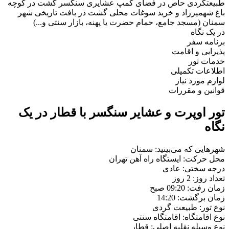
طبیعتگردی حاص در فضای کمپ عشایری سنگسر گشت در کوچه
باغ شهمیرزاد و خرید سوغات محلی گشت در بافت تاریخی شهر
سمنان (مسجد جامع، حمام حضرت یا پهنه، بازار سنتی و...)
در یک نگاه
برنامه سفر
پذیرایی و اقامت
خدمات تور
اطلاعات تکمیلی
لوازم مورد نیاز
قوانین و مقررات
تور اوپرت و عشایر سنگسر با قطار در یک
نگاه
شهرهایی که می‌بینید:
سمنان
محل حرکت:
ایستگاه راه آهن تهران
درجه سختی:
عادی
تعداد روز:
2 روز
زمان رفت:
09:20 صبح
زمان برگشت:
14:20
نوع تور:
طبیعت گردی
نوع اقامتگاه:
اقامتگاه سنتی
نوع وسیله نقلیه اصلی:
قطار