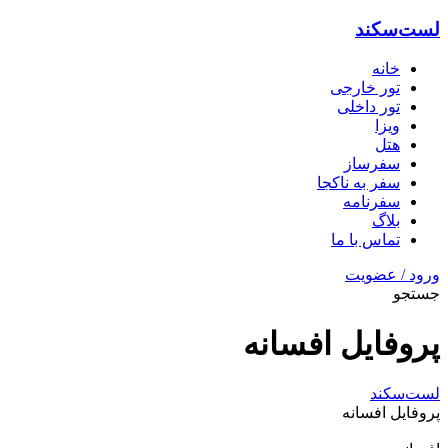
لست‌سکند
خانه
تور خارجی
تور داخلی
ویزا
هتل‌
سفرساز
سفر به ناکجا
سفرنامه
بلاگ
تماس با ما
ورود / عضویت
جستجو
پروفایل افسانه
لست‌سکند
پروفایل افسانه