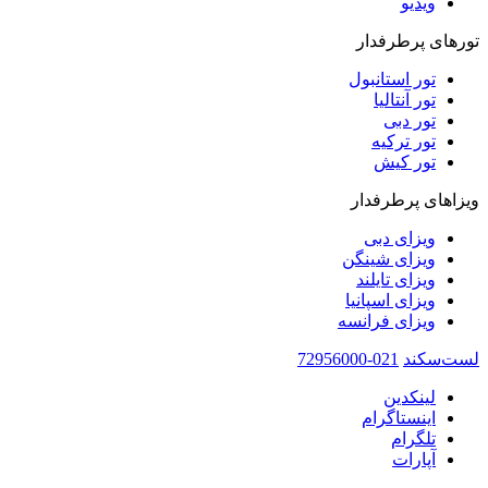
ویدیو‌
تورهای پرطرفدار
تور استانبول
تور آنتالیا
تور دبی
تور ترکیه
تور کیش
ویزاهای پرطرفدار
ویزای دبی
ویزای شینگن
ویزای تایلند
ویزای اسپانیا
ویزای فرانسه
لست‌سکند
021-72956000
لینکدین
اینستاگرام
تلگرام
آپارات