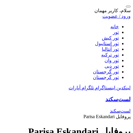
سلام، کاربر مهمان
ورود / عضویت
خانه
تور
تور کیش
تور استانبول
تور آنتالیا
تور ترکیه
تور وان
تور دبی
تور گرجستان
تور گرجستان
لینکدین
اینستاگرام
تلگرام
آپارات
لست‌سکند
لست‌سکند
پروفایل Parisa Eskandari
پروفایل Parisa Eskandari