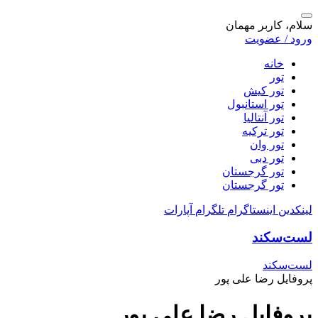
سلام، کاربر مهمان
ورود / عضویت
خانه
تور
تور کیش
تور استانبول
تور آنتالیا
تور ترکیه
تور وان
تور دبی
تور گرجستان
تور گرجستان
لینکدین
اینستاگرام
تلگرام
آپارات
لست‌سکند
لست‌سکند
پروفایل رضا علی پور
پروفایل رضا علی پور