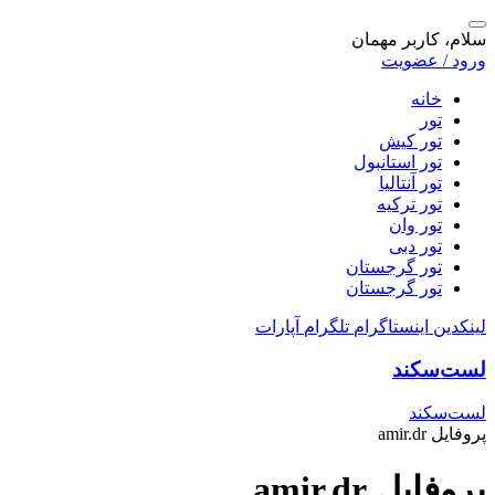
سلام، کاربر مهمان
ورود / عضویت
خانه
تور
تور کیش
تور استانبول
تور آنتالیا
تور ترکیه
تور وان
تور دبی
تور گرجستان
تور گرجستان
لینکدین
اینستاگرام
تلگرام
آپارات
لست‌سکند
لست‌سکند
پروفایل amir.dr
پروفایل amir.dr