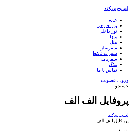
لست‌سکند
خانه
تور خارجی
تور داخلی
ویزا
هتل‌
سفرساز
سفر به ناکجا
سفرنامه
بلاگ
تماس با ما
ورود / عضویت
جستجو
پروفایل الف الف
لست‌سکند
پروفایل الف الف