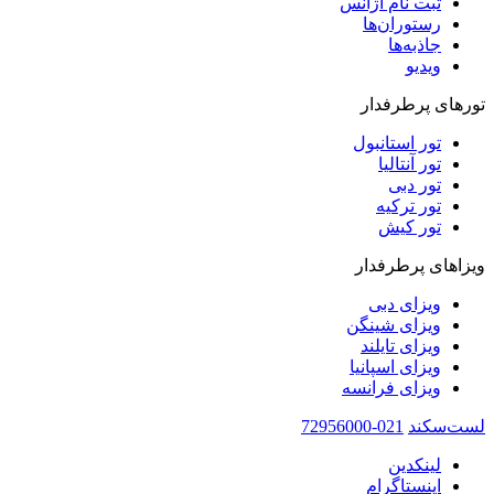
ثبت نام آژانس
رستوران‌ها
جاذبه‌ها
ویدیو‌
تورهای پرطرفدار
تور استانبول
تور آنتالیا
تور دبی
تور ترکیه
تور کیش
ویزاهای پرطرفدار
ویزای دبی
ویزای شینگن
ویزای تایلند
ویزای اسپانیا
ویزای فرانسه
لست‌سکند
021-72956000
لینکدین
اینستاگرام