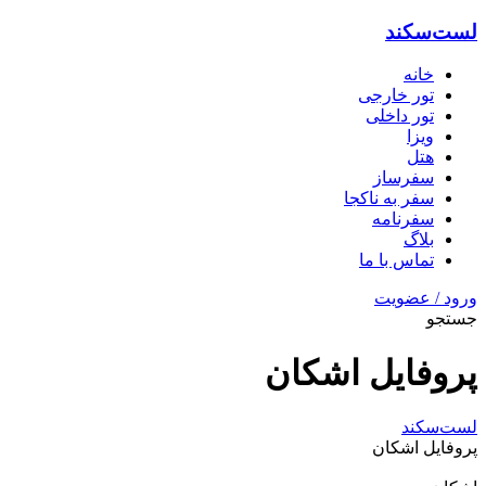
لست‌سکند
خانه
تور خارجی
تور داخلی
ویزا
هتل‌
سفرساز
سفر به ناکجا
سفرنامه
بلاگ
تماس با ما
ورود / عضویت
جستجو
پروفایل اشکان
لست‌سکند
پروفایل اشکان