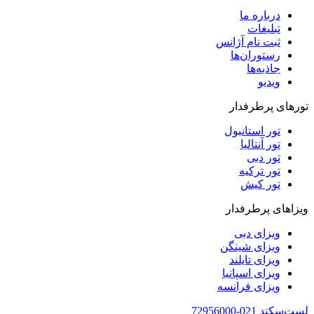
درباره ما
تبلیغات
ثبت نام آژانس
رستوران‌ها
جاذبه‌ها
ویدیو‌
تورهای پرطرفدار
تور استانبول
تور آنتالیا
تور دبی
تور ترکیه
تور کیش
ویزاهای پرطرفدار
ویزای دبی
ویزای شینگن
ویزای تایلند
ویزای اسپانیا
ویزای فرانسه
لست‌سکند
021-72956000