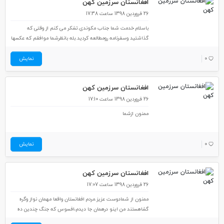
افغانستان سرزمین کهن
26 فروردین 1398 ساعت 17:38
باسلام خدمت شما جناب مکوندی.تشکر می کنم از وقتی که
گذاشتید وسفرنامه رومطالعه کردید.بله بانظرشما موافقم که عکسها
جالب نبودندامادرزمینه عکس برداری درافغانستان من کمی محتاط
بودم چون شنیده بودم ممکن است پلیس امنیتی افغانستان
0
نمایش
گیربدهدوهمونطور هم که نوشتم در باغ گوهر شاد موبایلم
روگرفتند وتفتیش بدنی شدم ودر مناره ها هم از فاصله دوری عکس
افغانستان سرزمین کهن
گرفتم وبدلیل اینکه مناره ها درفضای مخروب وخراب شده ای
بودودوروبراون هم خلوت بدلایل...
26 فروردین 1398 ساعت 17:10
ممنون ازشما
0
نمایش
افغانستان سرزمین کهن
26 فروردین 1398 ساعت 17:07
ممنون از شمادوست عزیز.مردم افغانستان واقعا مهمان نواز وگره
گشاهستند من اینو درهمان جا دیدم،افسوس که جنگ چندین ده
ساله چیزی از این کشور باقی نگذاشته است.