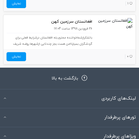
1
نمایش
افغانستان سرزمین کهن
26 فروردین 1398 ساعت 17:04
باتشکرازشماخواننده محترم.بله افغانستان درشرایط فعلی برای
گردشگران بسیارناامن هست بجز چندتایی ازشهرها.روضه شریف
واقعا تماشایی بودمخصوصا رنگ فیروزه ای بنا ومن هم به تمامی
عزیزان توصیه زیارت این مضجع شریف رادارم.
0
نمایش
بازگشت به بالا
لینک‌های کاربردی
تورهای پرطرفدار
ویزاهای پرطرفدار