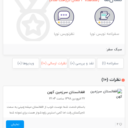
(مشاهده 3 نشان دریافت شده)
سفرنامه نویس نوپا
نظرنویس نوپا
سبک سفر:
سفرنامه (1)
نقد و بررسی (0)
نظرات ارسالی (10)
ویدیوها (0)
نظرات (10)
افغانستان سرزمین کهن
27 فروردین 1398 ساعت 22:04
باسلام خدمت شما دوست خوب.از افغانستان میشه زمینی به سمت
تاجیکستان رفت اما کمی استرس زاودشوار هست.برای نمونه شما
یاباید از کابل بروی یا از مزارشریف.درهردوصورت شما اول باید به
قندوز بروی که مرکزتروریست هست ودولت اصلا کنترلی روی اون نداره
2
نمایش