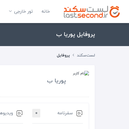
خانه
تور خارجی
پروفایل پوریا ب
لست‌سکند
پروفایل
پوریا ب
سفرنامه
0
ویدیو‌ها