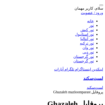
سلام، کاربر مهمان
ورود / عضویت
خانه
تور
تور کیش
تور استانبول
تور آنتالیا
تور ترکیه
تور وان
تور دبی
تور گرجستان
تور گرجستان
لینکدین
اینستاگرام
تلگرام
آپارات
لست‌سکند
لست‌سکند
پروفایل Ghazaleh mazloomparast
پروفایل Ghazaleh