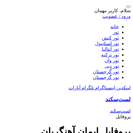
سلام، کاربر مهمان
ورود / عضویت
خانه
تور
تور کیش
تور استانبول
تور آنتالیا
تور ترکیه
تور وان
تور دبی
تور گرجستان
تور گرجستان
لینکدین
اینستاگرام
تلگرام
آپارات
لست‌سکند
لست‌سکند
پروفایل
پروفایل ایمان آهنگریان