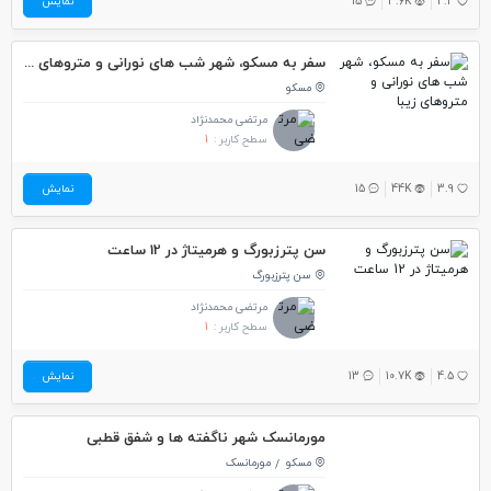
4.4
3.6K
15
نمایش
سفر به مسکو، شهر شب های نورانی و متروهای زیبا
مسکو
مرتضی محمدنژاد
سطح کاربر :
1
3.9
44K
15
نمایش
سن پترزبورگ و هرمیتاژ در 12 ساعت
سن پترزبورگ
مرتضی محمدنژاد
سطح کاربر :
1
4.5
10.7K
13
نمایش
مورمانسک شهر ناگفته ها و شفق قطبی
مسکو
مورمانسک