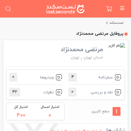
لست‌سکند
پروفایل مرتضی محمدنژاد
مرتضی محمدنژاد
استان تهران
تهران
0
4
سفرنامه
ویدیو‌ها
42
0
نقد و بررسی
نظرات
امتیاز امسال
امتیاز کل
1
سطح کاربری
400
0
نشان‌ها