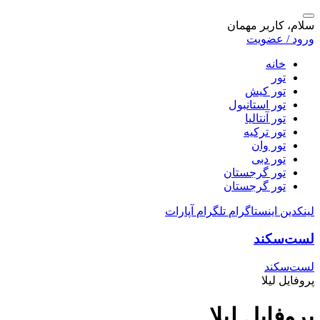
سلام، کاربر مهمان
ورود / عضویت
خانه
تور
تور کیش
تور استانبول
تور آنتالیا
تور ترکیه
تور وان
تور دبی
تور گرجستان
تور گرجستان
لینکدین
اینستاگرام
تلگرام
آپارات
لست‌سکند
لست‌سکند
پروفایل لیلا
پروفایل لیلا