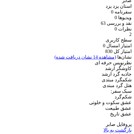
صابر
استان یزد
یزد
سفرنامه
0
ویدیو‌ها
0
نقد و بررسی
63
نظرات
0
2
سطح کاربری
امتیاز امسال
0
امتیاز کل
830
نشان‌ها
(مشاهده 14 نشان دریافت شده)
نظرنویس حرفه ای
کاوشگر ارشد
جاذبه گرد ارشد
شکمگرد مبتدی
هتل گرد مبتدی
سبک سفر:
شکم‌گرد
عشق سکوت و خلوتی
عشق طبیعت
عشق تاریخ
پروفایل صابر
بازگشت به بالا