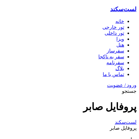
لست‌سکند
خانه
تور خارجی
تور داخلی
ویزا
هتل‌
سفرساز
سفر به ناکجا
سفرنامه
بلاگ
تماس با ما
ورود / عضویت
جستجو
پروفایل صابر
لست‌سکند
پروفایل صابر