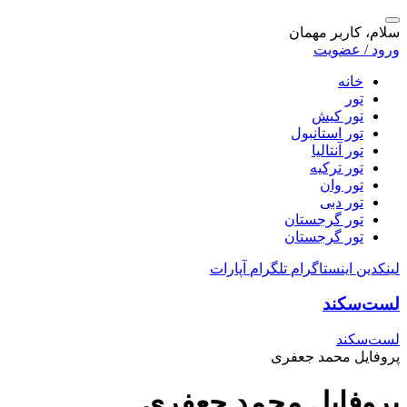
سلام، کاربر مهمان
ورود / عضویت
خانه
تور
تور کیش
تور استانبول
تور آنتالیا
تور ترکیه
تور وان
تور دبی
تور گرجستان
تور گرجستان
لینکدین
اینستاگرام
تلگرام
آپارات
لست‌سکند
لست‌سکند
پروفایل محمد جعفری
پروفایل محمد جعفری