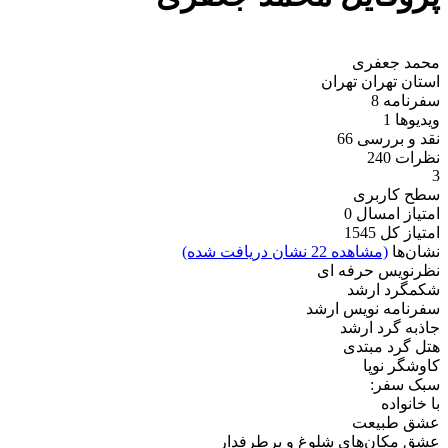
محمد جعفری
استان تهران
تهران
سفرنامه
8
ویدیو‌ها
1
نقد و بررسی
66
نظرات
240
3
سطح کاربری
امتیاز امسال
0
امتیاز کل
1545
نشان‌ها
(مشاهده 22 نشان دریافت شده)
نظرنویس حرفه ای
شکمگرد ارشد
سفرنامه نویس ارشد
جاذبه گرد ارشد
هتل گرد مبتدی
کاوشگر نوپا
سبک سفر:
با خانواده
عشق طبیعت
عشق مکان‌های شلوغ و پرطرفدار