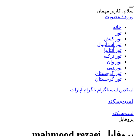
سلام، کاربر مهمان
ورود / عضویت
خانه
تور
تور کیش
تور استانبول
تور آنتالیا
تور ترکیه
تور وان
تور دبی
تور گرجستان
تور گرجستان
لینکدین
اینستاگرام
تلگرام
آپارات
لست‌سکند
لست‌سکند
پروفایل
پروفایل mahmood rezaei