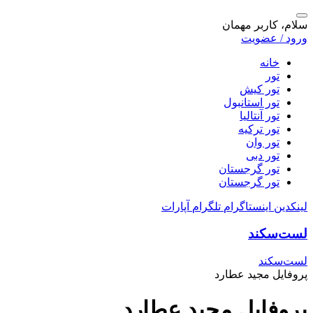
سلام، کاربر مهمان
ورود / عضویت
خانه
تور
تور کیش
تور استانبول
تور آنتالیا
تور ترکیه
تور وان
تور دبی
تور گرجستان
تور گرجستان
لینکدین
اینستاگرام
تلگرام
آپارات
لست‌سکند
لست‌سکند
پروفایل مجید عطارد
پروفایل مجید عطارد