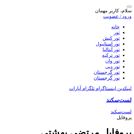
سلام، کاربر مهمان
ورود / عضویت
خانه
تور
تور کیش
تور استانبول
تور آنتالیا
تور ترکیه
تور وان
تور دبی
تور گرجستان
تور گرجستان
لینکدین
اینستاگرام
تلگرام
آپارات
لست‌سکند
لست‌سکند
پروفایل
پروفایل مرتضی بهشتی