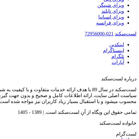
ویزای شینگن
ویزای تایلند
ویزای اسپانیا
ویزای فرانسه
لست‌سکند
021-72956000
لینکدین
اینستاگرام
تلگرام
آپارات
درباره لست‌سکند
لست‌سکند در سال 89 با هدف ارائه خدمات متفاوت و با کیفیت به شما عزیزان در صنعت گردشگری تاسیس شده است.
سیاست اصلی سایت، ارائه اطلاعات کامل و صحیح و بدون جهت گیری 
محسوب میشود و با استقبال بسیار زیاد کاربران نیز مواجه شده است.
تمامی حقوق این وبگاه از آنِ لست‌سکند است. |
1389 - 1405
خانواده لست‌سکند
لست‌گرام