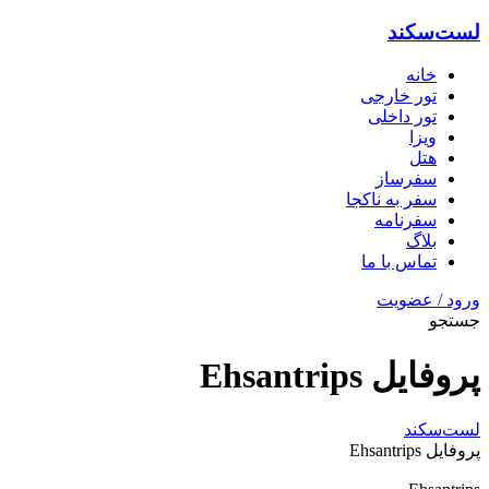
لست‌سکند
خانه
تور خارجی
تور داخلی
ویزا
هتل‌
سفرساز
سفر به ناکجا
سفرنامه
بلاگ
تماس با ما
ورود / عضویت
جستجو
پروفایل Ehsantrips
لست‌سکند
پروفایل Ehsantrips