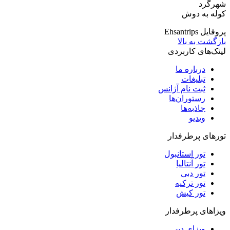
شهرگرد
کوله به دوش
پروفایل Ehsantrips
بازگشت به بالا
لینک‌های کاربردی
درباره ما
تبلیغات
ثبت نام آژانس
رستوران‌ها
جاذبه‌ها
ویدیو‌
تورهای پرطرفدار
تور استانبول
تور آنتالیا
تور دبی
تور ترکیه
تور کیش
ویزاهای پرطرفدار
ویزای دبی