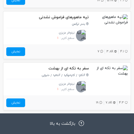
4.1
5.2K
17
نمایش
تپه ماهورهای فراموش نشدنی
بندر ترکمن
نیلوفر عزیزی
سطح کاربر :
1
4.1
3.8K
7
نمایش
سفر به تکه ای از بهشت
آنکارا
کاپادوکیا
آنتالیا
دنیزلی
نیلوفر عزیزی
سطح کاربر :
1
4.3
7.8K
19
نمایش
بازگشت به بالا