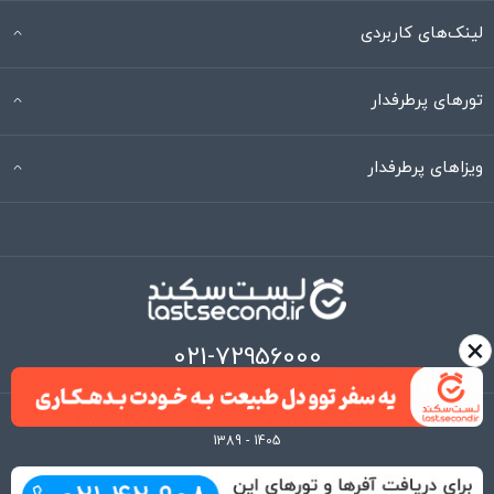
لینک‌های کاربردی
تورهای پرطرفدار
ویزاهای پرطرفدار
×
021-72956000
تمامی حقوق این وبگاه از آنِ لست‌سکند است.
1389 - 1405