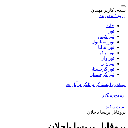
سلام، کاربر مهمان
ورود / عضویت
خانه
تور
تور کیش
تور استانبول
تور آنتالیا
تور ترکیه
تور وان
تور دبی
تور گرجستان
تور گرجستان
لینکدین
اینستاگرام
تلگرام
آپارات
لست‌سکند
لست‌سکند
پروفایل پریسا باجلان
پروفایل پریسا باجلان