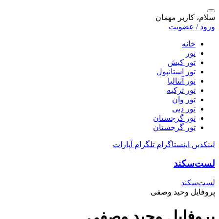
سلام، کاربر مهمان
ورود / عضویت
خانه
تور
تور کیش
تور استانبول
تور آنتالیا
تور ترکیه
تور وان
تور دبی
تور گرجستان
تور گرجستان
لینکدین
اینستاگرام
تلگرام
آپارات
لست‌سکند
لست‌سکند
پروفایل وحید وصفی
پروفایل وحید وصفی