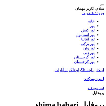
سلام، کاربر مهمان
ورود / عضویت
خانه
تور
تور کیش
تور استانبول
تور آنتالیا
تور ترکیه
تور وان
تور دبی
تور گرجستان
تور گرجستان
لینکدین
اینستاگرام
تلگرام
آپارات
لست‌سکند
لست‌سکند
پروفایل
پروفایل shima bahari