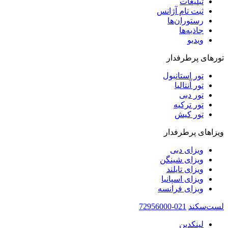
تبلیغات
ثبت نام آژانس
رستوران‌ها
جاذبه‌ها
ویدیو‌
تورهای پرطرفدار
تور استانبول
تور آنتالیا
تور دبی
تور ترکیه
تور کیش
ویزاهای پرطرفدار
ویزای دبی
ویزای شینگن
ویزای تایلند
ویزای اسپانیا
ویزای فرانسه
لست‌سکند
021-72956000
لینکدین