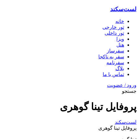
لست‌سکند
خانه
تور خارجی
تور داخلی
ویزا
هتل‌
سفرساز
سفر به ناکجا
سفرنامه
بلاگ
تماس با ما
ورود / عضویت
جستجو
پروفایل تینا گوهری
لست‌سکند
پروفایل تینا گوهری