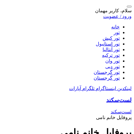
سلام، کاربر مهمان
ورود / عضویت
خانه
تور
تور کیش
تور استانبول
تور آنتالیا
تور ترکیه
تور وان
تور دبی
تور گرجستان
تور گرجستان
لینکدین
اینستاگرام
تلگرام
آپارات
لست‌سکند
لست‌سکند
پروفایل خانم نامی
پروفایل خانم نامی