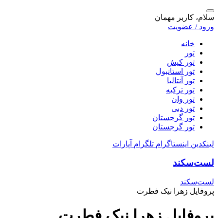
سلام، کاربر مهمان
ورود / عضویت
خانه
تور
تور کیش
تور استانبول
تور آنتالیا
تور ترکیه
تور وان
تور دبی
تور گرجستان
تور گرجستان
لینکدین
اینستاگرام
تلگرام
آپارات
لست‌سکند
لست‌سکند
پروفایل زهرا نیک فطرت
پروفایل زهرا نیک فطرت