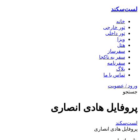
لست‌سکند
خانه
تور خارجی
تور داخلی
ویزا
هتل‌
سفرساز
سفر به ناکجا
سفرنامه
بلاگ
تماس با ما
ورود / عضویت
جستجو
پروفایل هادی انصاری
لست‌سکند
پروفایل هادی انصاری