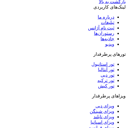
بازگشت به بالا
لینک‌های کاربردی
درباره ما
تبلیغات
ثبت نام آژانس
رستوران‌ها
جاذبه‌ها
ویدیو‌
تورهای پرطرفدار
تور استانبول
تور آنتالیا
تور دبی
تور ترکیه
تور کیش
ویزاهای پرطرفدار
ویزای دبی
ویزای شینگن
ویزای تایلند
ویزای اسپانیا
ویزای فرانسه