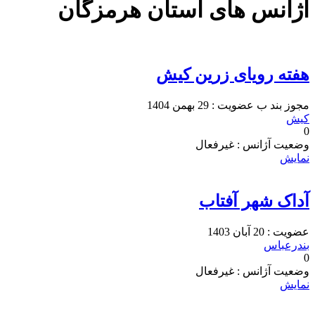
آژانس های استان هرمزگان
هفته رویای زرین کیش
مجوز
بند ب
عضویت : 29 بهمن 1404
کیش
0
وضعیت آژانس : غیرفعال
نمایش
آداک شهر آفتاب
عضویت : 20 آبان 1403
بندرعباس
0
وضعیت آژانس : غیرفعال
نمایش