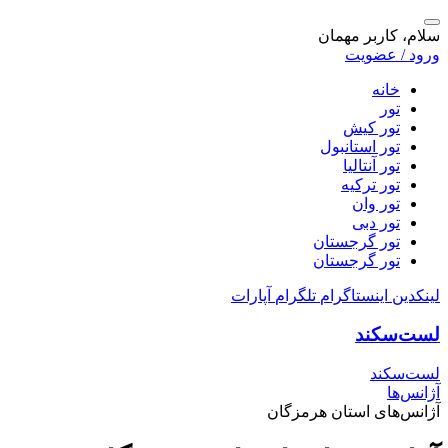
سلام، کاربر مهمان
ورود / عضویت
خانه
تور
تور کیش
تور استانبول
تور آنتالیا
تور ترکیه
تور وان
تور دبی
تور گرجستان
تور گرجستان
لینکدین
اینستاگرام
تلگرام
آپارات
لست‌سکند
لست‌سکند
آژانس‌ها
آژانس‌های استان هرمزگان